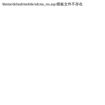
/theme/default/mobile/sdcms_rss.asp:模板文件不存在